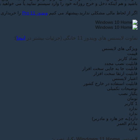
باشید و هم اینکه دخل و خرج روزانه خود را وارد سیستم نمایید.یا می خواهید
اگر از لحاظ مالی مشکلی ندارید،پیشنهاد می کنیم
ویندوز 11 Pro
را خریداری ن
تفاوت لایسنس های ویندوز 11 خانگی (جزئیات بیشتر در
اینجا
):
ویژگی های لایسنس
قیمت
تعداد کاربر
قابلیت نصب مجدد
قابلیت جا به جایی سخت افزار
قابلیت ارتقا سخت افزار
اعتبار لایسنس
قابلیت استفاده در خارج کشور
توضیحات تکمیلی
یکبار نصب
تومان
1 کاربر
ندارد
ندارد
دارد(به جز هارد و مادربر)
مادام العمر
ندارد
لایسنس Windows 11 Home یکبار نصب: