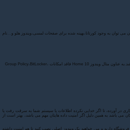
ی آن می توان به وجود کورتانا،بهینه شده برای صفحات لمسی،ویندوز هلو و…نام
اگر بخواهیم خلاصه بگوییم، ویندوز 11 خانگی مناسب افرادی می باشد که به دنبال یک ویندوز اصلی و اورجینال می باشند و سطح نیاز آن ها تخصصی نمی باشد.به عناون مثال ویندوز Home 10 فاقد امکانات Group Policy،BitLocker،
 در این ویندوز می تواند اطلاعات شما را به صورت رمزنگاری در آورده، تا اگر خدایی نکرده اطلاعات یا سیستم شما به سرقت رفت یا
ا کرد، امکان مشاهده ، تغییر و دسترسی به آن ها برای فرد سارق (یا فضول) مقدور نباشد.ویندوز Home فاقد این امکان می باشد به همین دلیل اگر امنیت داده هایتان مهم می باشد، بهتر است از
نجام دهید، ویندوز Home می تواند نیاز شما را برآورده نماید.مثلا یک فروشگاه دارید و می خواهید یک ویندوز اصلی نصب کنید تا هم امنیت داشته