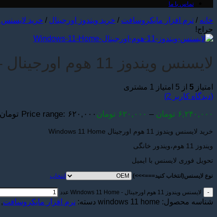
تماس با ما
خانه
/
نرم افزار مایکروسافت
/
خرید ویندوز اورجینال
/
خرید لایسنس او
حراج!
لایسنس ویندوز 11 هوم اورجینال – Windows 11 Home
امتیاز
5
از 5 امتیاز
1
مشتری
(دیدگاه کاربر
2
)
۶,۲۴۰,۰۰۰
تومان
–
۶۲۰,۰۰۰
تومان
Price range: ۶۲۰,۰۰۰ تومان through ۶,۲۴۰,۰۰۰ تومان
خرید لایسنس ویندوز 11 هوم اورجینال Windows 11 Home
ویندوز 11 هوم،ویندور خانگی
تحویل فوری لایسنس با ایمیل
نوع لایسنس(انتخاب کنید===>>>)
انتخاب
لایسنس ویندوز 11 هوم اورجینال - Windows 11 Home عدد
شناسه محصول:
windows 11 home
دسته:
نرم افزار مایکروسافت
,