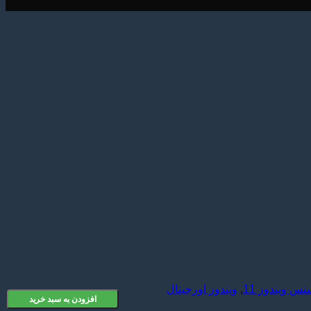
نس ویندوز 11
,
ویندوز اورجینال
افزودن به سبد خرید