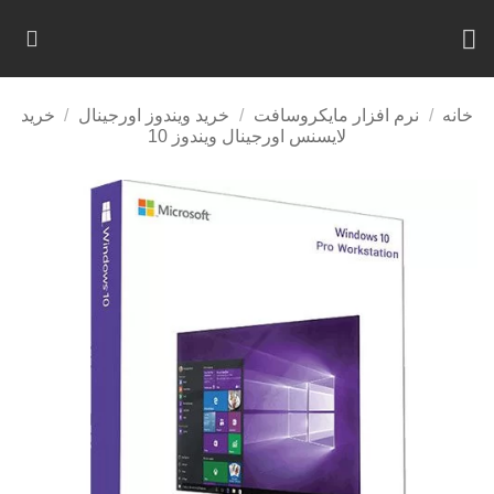
Ski
t
conten
خانه
/
نرم افزار مایکروسافت
/
خرید ویندوز اورجینال
/
خرید
لایسنس اورجینال ویندوز 10