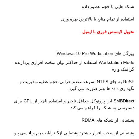
شبکه هایی با حجم عظیم داده
استفاده از تمام منابع با بالاترین بهره وری
تحویل لایسنس فوری با ایمیل
ویژگی های Windows 10 Pro Workstation:
Workstation Mode:استفاده از حداکثر توان سخت افزاری پردازنده،
گرافیک و رم
ReSF به جای NTFS: سرعت،عدم خرابی،حجم عظیم،مدیریت و
نگهداری داده ها بهتر صورت می گیرد.
SMBDirect:این پروتوکل حداقل تاخیر و استفاده ناچیز از CPU برای
دسترسی به شبکه را فراهم می کند.
پشتیبانی از شبکه های RDMA
پشتیبانی از سخت افزار بیشتر: پشتیبانی از6 ترابایت رم و 4 سی پیو