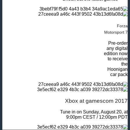
Forza
Motorsport 7
Pre-order
any digital
edition now
to receive
the
Hoonigan
car pack
Xbox at gamescom 2017
Tune in on Sunday, August 20, at
9:00pm CEST / 12:00pm PDT