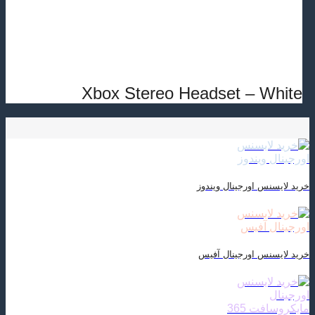
Xbox Stereo Headset – White
خرید لایسنس اورجینال ویندوز
خرید لایسنس اورجینال آفیس