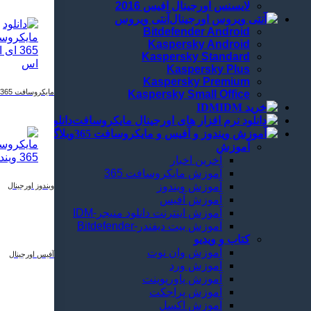
لایسنس اورجینال آفیس 2016
آنتی ویروس
Bitdefender Android
Kaspersky Android
Kaspersky Standard
Kaspersky Plus
Kaspersky Premium
مایکروسافت 365
Kaspersky Small Office
IDM
دانلود
وبلاگ
آموزش
آخرین اخبار
آموزش مایکروسافت 365
آموزش ویندوز
ویندوز اورجینال
آموزش آفیس
آموزش اینترنت دانلود منیجر-IDM
آموزش بیت دیفندر-Bitdefender
کتاب و ویدیو
آموزش وان نوت
آفیس اورجینال
آموزش ورد
آموزش پاورپوینت
آموزش پراجکت
آموزش اکسل