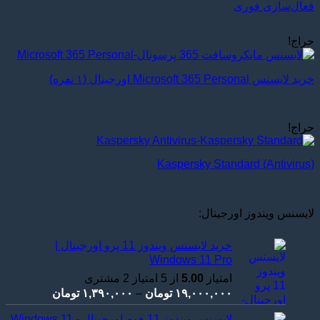
فعال‌سازی فوری
حراج!
خرید لایسنس Microsoft 365 Personal اورجینال (۱ نفره)
حراج!
Kaspersky Standard (Antivirus)
لایسنس ویندوز اورجینال:
خرید لایسنس ویندوز 11 پرو اورجینال |
Windows 11 Pro
امتیاز
5.00
از 5 امتیاز
2
مشتری
Price
۱۹,۰۰۰,۰۰۰
تومان
–
۱,۳۹۰,۰۰۰
تومان
range:
لایسنس ویندوز 11 هوم اورجینال - Windows 11