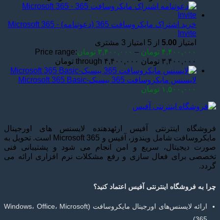
خرید اشتراک مایکروسافت 365 (دعوتنامه) - Microsoft 365
Invite
امتیاز
5.00
از 5 امتیاز
3
مشتری
۴,۴۰۰,۰۰۰
تومان
–
۳,۴۰۰,۰۰۰
تومان
Price range:
۳,۴۰۰,۰۰۰ تومان through ۴,۴۰۰,۰۰۰ تومان
لایسنس مایکروسافت 365 بیسیک-Microsoft 365 Basic
۱,۵۰۰,۰۰۰
تومان
فروشگاه اینترنتی آفیس ارئهدهنده لایسنس های اورجینال
مایکروسافت شامل ویندوز، آفیس و Microsoft 365 است. تحویل به
صورت دیجیتال، سریع و امن انجام می شود و پشتیبانی فنی
تخصصی برای فعال سازی و رفع مشکلات نرم افزاری ارائه می
گردد.
چرا به فروشگاه اینترنتی آفیس اعتماد کنید؟
ارائه لایسنس‌های اورجینال مایکروسافت (Windows، Office، Microsoft
365)