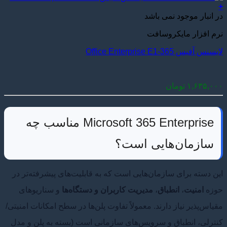
+
در انبار موجود نمی باشد
نرم افزار مایکروسافت
لایسنس آفیس 365-Office Enterprise E1
۱,۶۳۵,۰۰۰
تومان
Microsoft 365 Enterprise مناسب چه
سازمان‌هایی است؟
این دسته برای سازمان‌هایی است که به قابلیت‌های پیشرفته‌تر در
حوزه
امنیت
،
انطباق
،
مدیریت کاربران و دستگاه‌ها
و سناریوهای
مقیاس‌پذیر نیاز دارند. معمولاً تفاوت پلن‌ها در سطح امکانات امنیتی/
کنترلی، انطباق و سرویس‌های سازمانی است (بسته به پلن و مدل