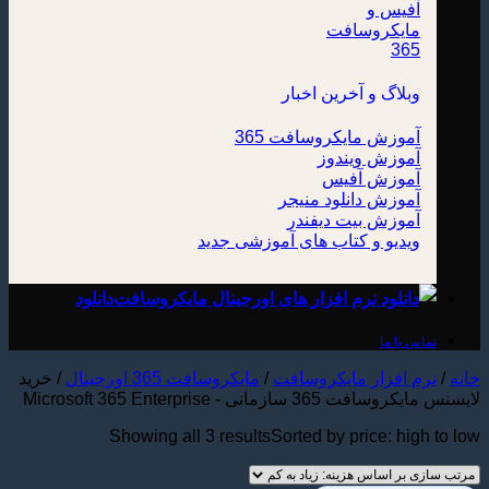
وبلاگ و آخرین اخبار
آموزش مایکروسافت 365
آموزش ویندوز
آموزش آفیس
آموزش دانلود منیجر
آموزش بیت دیفندر
ویدیو و کتاب های آموزشی
دانلود
تماس با ما
خانه
/
نرم افزار مایکروسافت
/
مایکروسافت 365 اورجینال
/
خرید
لایسنس مایکروسافت 365 سازمانی - Microsoft 365 Enterprise
Showing all 3 results
Sorted by price: high to low