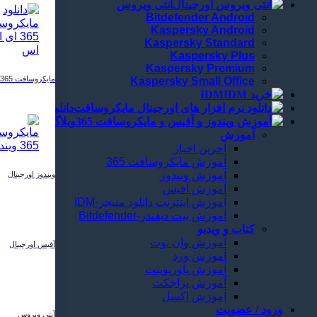
آنتی ویروس
Bitdefender Android
Kaspersky Android
Kaspersky Standard
Kaspersky Plus
Kaspersky Premium
مایکروسافت 365
Kaspersky Small Office
IDM
دانلود
وبلاگ
آموزش
آخرین اخبار
آموزش مایکروسافت 365
آموزش ویندوز
ویندوز اورجینال
آموزش آفیس
آموزش اینترنت دانلود منیجر-IDM
آموزش بیت دیفندر-Bitdefender
کتاب و ویدیو
آموزش وان نوت
آفیس اورجینال
آموزش ورد
آموزش پاورپوینت
آموزش پراجکت
آموزش اکسل
ورود / عضویت
آنتی ویروس