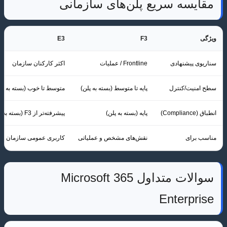
مقایسه سریع پلن‌های سازمانی
ویژگی
F3
E3
سناریوی پیشنهادی
Frontline / عملیات
اکثر کارکنان سازمان
سطح امنیت/کنترل
پایه تا متوسط (بسته به پلن)
متوسط تا خوب (بسته به پل
انطباق (Compliance)
پایه (بسته به پلن)
پیشرفته‌تر از F3 (بسته به پلن)
مناسب برای
نقش‌های مشخص و عملیاتی
کاربری عمومی سازمان
سوالات متداول Microsoft 365
Enterprise