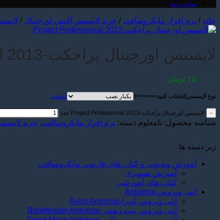
تماس با ما
خانه
/
نرم افزار مایکروسافت
/
خرید لایسنس آفیس اورجینال
/
لايسنس
لایسنس اورجینال پراجکت-Project Professional 2013
۲۵۰,۰۰۰
تومان
نوع لایسنس(انتخاب کنید===>>>)
انتخاب
لایسنس اورجینال پراجکت-Project Professional 2013 عدد
شناسه محصول:
نامعلوم
دسته:
نرم افزار مایکروسافت
,
خرید لایسنس
زیر دسته ها
آموزش ویدیویی و کتاب های فارسی مایکروسافت
آموزش تصویری
کتاب های آموزشی
آنتی ویروس-Antivirus
آنتی ويروس آویرا-Avira Antivirus
آنتی ويروس بیت دیفندر-Bitdefender Antivirus
آنتی ویروس ترند میکرو-Trend Micro Antivirus