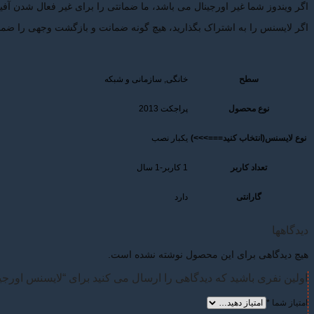
اگر ویندوز شما غیر اورجینال می باشد، ما ضمانتی را برای غیر فعال شدن آف
اگر لایسنس را به اشتراک بگذارید، هیچ گونه ضمانت و بازگشت وجهی را ضما
سطح
خانگی, سازمانی و شبکه
نوع محصول
پراجکت 2013
نوع لایسنس(انتخاب کنید===>>>)
یکبار نصب
تعداد کاربر
1 کاربر-1 سال
گارانتی
دارد
دیدگاهها
هیچ دیدگاهی برای این محصول نوشته نشده است.
اولین نفری باشید که دیدگاهی را ارسال می کنید برای “لایسنس اورجینال پراجکت-ional 2013
امتیاز شما
*