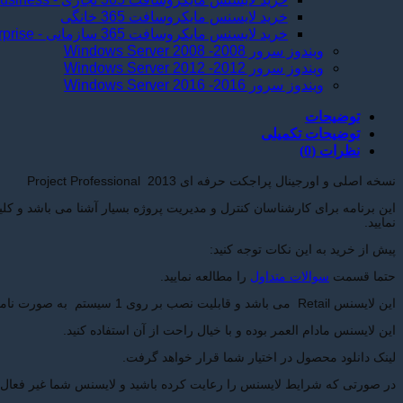
خرید لایسنس مایکروسافت 365 خانگی
خرید لایسنس مایکروسافت 365 سازمانی - Microsoft 365 Enterprise
ویندوز سرور 2008- Windows Server 2008
ویندوز سرور 2012- Windows Server 2012
ویندوز سرور 2016- Windows Server 2016
توضیحات
توضیحات تکمیلی
نظرات (0)
نسخه اصلی و اورجینال پراجکت حرفه ای Project Professional 2013
این برنامه برای کارشناسان کنترل و مدیریت پروژه بسیار آشنا می باشد و کلیه
نمایید.
پیش از خرید به این نکات توجه کنید:
حتما قسمت
سوالات متداول
را مطالعه نمایید.
این لایسنس Retail می باشد و قابلیت نصب بر روی 1 سیستم به صورت نامحدود را دارا می باشد.(حتما جهت اطمینان از سیستم خود بک آپ تهیه نمایید)
این لایسنس مادام العمر بوده و با خیال راحت از آن استفاده کنید.
لینک دانلود محصول در اختیار شما قرار خواهد گرفت.
در صورتی که شرایط لایسنس را رعایت کرده باشید و لایسنس شما غیر فعال 