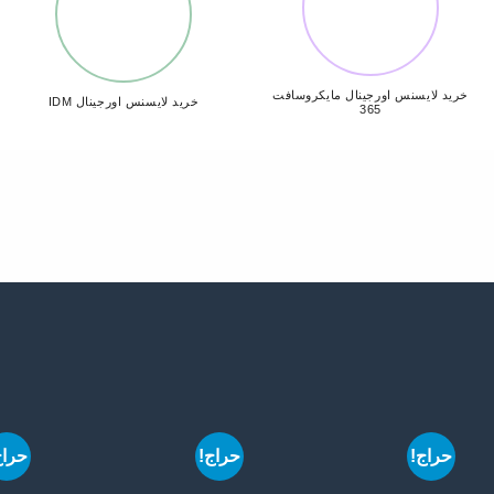
خرید لایسنس اورجینال مایکروسافت
خرید لایسنس اورجینال IDM
365
حراج!
حراج!
حراج