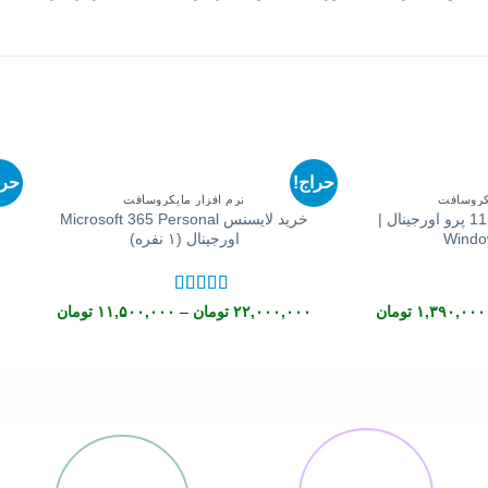
+
+
حراج!
حرا
یکروسافت
نرم افزار مایکروسافت
خرید لایسنس ویندوز 11 پرو اورجینال |
خرید لایسنس Microsoft 365 Personal
Windo
اورجینال (۱ نفره)
 5
نمره
5
از 5
Price
Price
۱,۳۹۰,۰۰۰
تومان
۲۲,۰۰۰,۰۰۰
تومان
–
۱۱,۵۰۰,۰۰۰
تومان
range:
range:
۱,۳۹۰,۰۰۰ تومان
through
through
۱۹,۰۰۰,۰۰۰ تومان
۲۲,۰۰۰,۰۰۰ ت