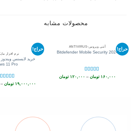
محصولات مشابه
+
در انبار موجود نمی باشد
آنتی ویروس-ANTIVIRUS
حراج!
حراج!
Bitdefender Mobile Security 2024
نرم افزار ما
ws 11 Pro
نمره
4.5
از
Price
۱۶۰,۰۰۰
تومان
–
۱۲۰,۰۰۰
تومان
range:
5
نمره
5
از
۱۹,۰۰۰,۰۰۰
تومان
–
۱۲۰,۰۰۰ تومان
through
۱۶۰,۰۰۰ تومان