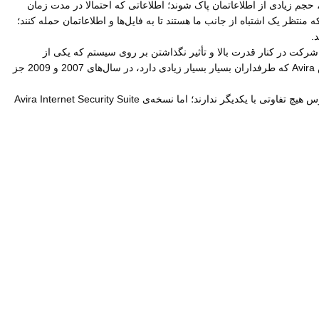
 حجم زیادی از اطلاعاتمان پاک شوند؛ اطلاعاتی که احتمالا در مدت زمان
نه بیش از 315هزار ویروس و فایل مخرب جدید ساخته می‌شوند که منتظر یک اشتباه از جانب ما هستند تا به فایل‌ها و اطلاعاتمان حمله کنند؛
.
می‌شود. سادگی محیط آنتی‌ویروس‌های این شرکت در کنار قدرت بالا و تأثیر نگذاشتن بر روی سیستم که یکی از
مهم‌ترین فاکتورها برای انتخاب آنتی‌ویروس از جانب کاربران است، باعث شده که Avira بیش از 100 میلیون کاربر داشته باشد. نسخه‌ی رایگان آنتی‌ویروس Avira که طرفداران بسیار بسیار زیادی دارد، در سال‌های 2007 و 2009 جز
دو نسخه‌ی Avira AntiVirus Pro و Avira Internet Security Suite از محبوب‌ترین محصولات خانگی Avira هستند. این دو نسخه از نظر توانایی تشخیص ویروس هیچ تفاوتی با یکدیگر ندارند؛ اما نسخه‌ی Avira Internet Security Suite