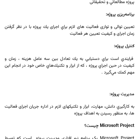
پروژه مطالعاتي و تحقيقاتی
برنامه‌ريزی پروژه:
تعيين توالی و توازی فعاليت های لازم براي اجرای يك پروژه با در نظر گرفتن
زمان اجرای و كيفيت تعيين هر فعاليت
كنترل پروژه:
فرايندي است براي دستيابي به يك تعادل بين سه عامل هزينه ، زمان و
كيفيت در حين اجراي پروژه ، كه از ابزار و تكنيك‌هاي خاص خود در انجام اين
مهم كمك مي‌گيرد .
مديريت پروژه:
به‏ کارگيري دانش‏، مهارت‏، ابزار و تکنيک‏های لازم در اداره جريان اجرای فعاليت‏
ها، به‏ منظور رسیدن به اهداف پروژه
Microsoft Project چیست؟
Microsoft Project یک برنامه نرم افزاری مدیریت پروژه است که توسط