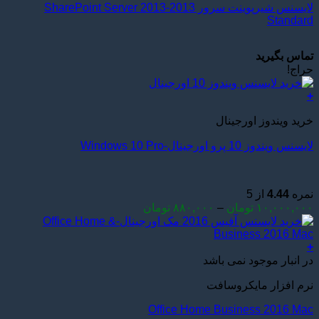
لایسنس شیرپوینت سرور 2013-SharePoint Server 2013
محصول
Standard
انتخاب
شوند
تماس بگیرید
حراج!
+
این
خرید ویندوز اورجینال
محصول
دارای
لایسنس ویندوز 10 پرو اورجینال-Windows 10 Pro
انواع
مختلفی
می
باشد.
نمره
4.44
از 5
گزینه
Price
۱۰,۰۰۰,۰۰۰
تومان
–
۸۸۰,۰۰۰
تومان
ها
range:
ممکن
۸۸۰,۰۰۰ تومان
است
through
+
در
۱۰,۰۰۰,۰۰۰ تومان
در انبار موجود نمی باشد
صفحه
محصول
نرم افزار مایکروسافت
انتخاب
Office Home Business 2016 Mac
شوند