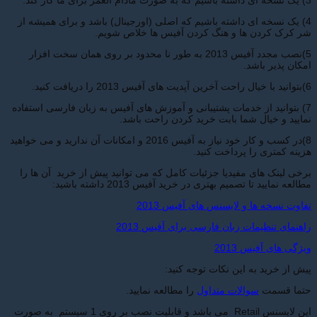
3) یک نسخه ای داشته باشیم که به صورت مادام العمر برای ما کار کند.
4) یک نسخه ای داشته باشیم که اصلی (اورجینال) باشد و برای همیشه از
شر کرک کردن ها و هنگ کردن آفیس ها خلاص شویم.
5)نصب مجدد آفیس 2013 به طور نا محدود بر روی همان سخت افزار
امکان پذیر باشد.
6)بتوانید با خیال راحت آخرین آپدیت های آفیس 2013 را دریافت کنید.
7) بتوانید از خدمات پشتیبانی و آموزش های آفیس به زبان فارسی استفاده
نمایید و خیال شما بابت خرید کردن راحت باشد.
8)در کسب و کار خود نیاز به آفیس 2016 و امکانات آن ندارید و می خواهید
هزینه کمتری را پرداخت کنید.
برخی لینک های مفیدیا جزئیات کامل که می توانید پیش از خرید آن ها را
مطالعه نمایید تا تصمیم بهتری در خرید آفیس 2013 داشته باشید:
تفاوت نسخه ها و لایسنس های آفیس 2013
راهنمای تنظیمات زبان فارسی برای آفیس 2013
ویژگی های آفیس 2013
پیش از خرید به این نکات توجه کنید:
حتما قسمت
سوالات متداول
را مطالعه نمایید.
این لایسنس Retail می باشد و قابلیت نصب بر روی 1 سیستم به صورت