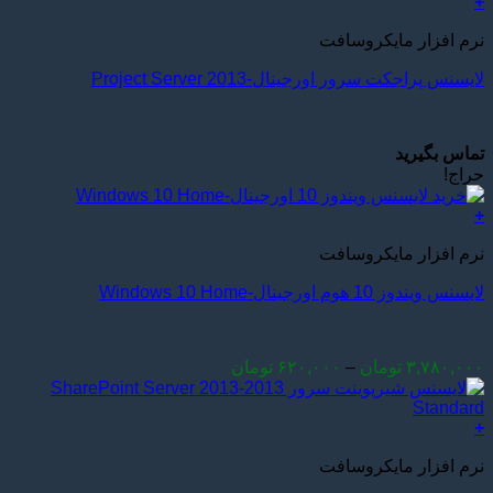
+
است
through
در
نرم افزار مایکروسافت
۴,۲۰۰,۰۰۰ تومان
صفحه
لایسنس پراجکت سرور اورجینال-Project Server 2013
محصول
انتخاب
شوند
تماس بگیرید
حراج!
+
این
نرم افزار مایکروسافت
محصول
دارای
لایسنس ویندوز 10 هوم اورجینال-Windows 10 Home
انواع
مختلفی
می
باشد.
Price
۳,۷۸۰,۰۰۰
تومان
–
۶۲۰,۰۰۰
تومان
گزینه
range:
ها
۶۲۰,۰۰۰ تومان
ممکن
through
+
است
۳,۷۸۰,۰۰۰ تومان
در
نرم افزار مایکروسافت
صفحه