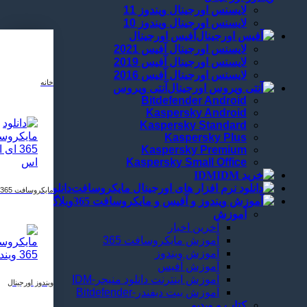
لایسنس اورجینال ویندوز 11
لایسنس اورجینال ویندوز 10
آفیس اورجینال
لایسنس اورجینال آفیس 2021
لایسنس اورجینال آفیس 2019
لایسنس اورجینال آفیس 2016
خانه
آنتی ویروس
Bitdefender Android
Kaspersky Android
Kaspersky Standard
Kaspersky Plus
Kaspersky Premium
Kaspersky Small Office
IDM
دانلود
مایکروسافت 365
وبلاگ
آموزش
آخرین اخبار
آموزش مایکروسافت 365
آموزش ویندوز
آموزش آفیس
آموزش اینترنت دانلود منیجر-IDM
ویندوز اورجینال
آموزش بیت دیفندر-Bitdefender
کتاب و ویدیو