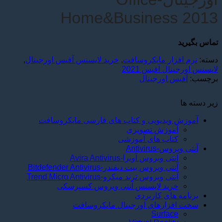
Home&Business 2013
تماس بگیرید
دسته:
نرم افزار مایکروسافت
,
خرید لایسنس آفیس اورجینال
,
لايسنس اورجینال آفیس 2021
برچسب:
آفیس اورجینال
زیر دسته ها
آموزش ویدیویی و کتاب های فارسی مایکروسافت
آموزش تصویری
کتاب های آموزشی
آنتی ویروس-Antivirus
آنتی ويروس آویرا-Avira Antivirus
آنتی ويروس بیت دیفندر-Bitdefender Antivirus
آنتی ویروس ترند میکرو-Trend Micro Antivirus
خرید لایسنس آنتی ويروس کسپرسکی
برنامه های کاربردی
سخت افزارهای اورجینال مایکروسافت
Surface