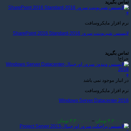
تماس بگیرید
+
نرم افزار مایکروسافت
لایسنس شیرپوینت سرور 2016-SharePoint 2016 Standard
تماس بگیرید
حراج!
+
این
در انبار موجود نمی باشد
محصول
نرم افزار مایکروسافت
دارای
انواع
Windows Server Datacenter 2016
مختلفی
می
باشد.
گزینه
Price
۴,۲۰۰,۰۰۰
تومان
–
۳,۳۰۰,۰۰۰
تومان
ها
range:
ممکن
۳,۳۰۰,۰۰۰ تومان