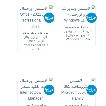
حراج!
حراج!
حراج!
نرم افزار مایکروسافت
خرید لایسنس ویندوز
نرم افزار مایکروسافت
11 پرو اورجینال |
لایسنس اورجینال
Windows 11 Pro
آفیس Office
Professional Plus
2021
نرم ا
خر
365
حراج!
حراج!
حراج!
نرم افزار مایکروسافت
برنامه های کاربردی