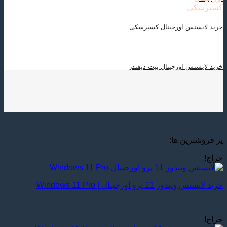
خرید لایسنس اورجینال کسپرسکی
خرید لایسنس اورجینال بیت دیفندر
پر فروشترین ها:
حراج!
خرید لایسنس ویندوز 11 پرو اورجینال | Windows 11 Pro
حراج!