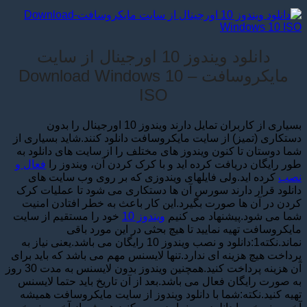
دانلود ویندوز 10 اورجینال از سایت
مایکروسافت – Download Windows 10
ISO
بسیاری از کاربران تمایل دارند ویندوز 10 اورجینال را بدون
دستکاری (تمیز) از سایت مایکروسافت دانلود کنند.شاید بسیاری از
شما دوستان تا کنون ویندوز های مختلف را از سایت های دانلود به
طور رایگان دریافت کرده اید و با کرک کردن آن، ویندوز را
فعال و
نصب
کرده اید.ولی فایلهای ویندوزی که بر روی وب سایت های
دانلود قرار دارند سورس آن ها دستکاری می شود تا عملیات کرک
کردن در آن ها صورت بگیرد.این کار باعث به خطر افتادن امنیت
شما می شود.پیشنهاد می کنیم
ویندوز 10
خود را مستقیم از سایت
مایکروسافت تهیه نمایید تا هیچ بحثی در این مورد باقی
نماند.نکته1:دانلود و نصب ویندوز 10 رایگان می باشد.یعنی نیاز به
پرداخت هیچ هزینه ای ندارد.تنها لایسنس مهم می باشد که باید برای
آن هزینه پرداخت کنید.همچنین ویندوز بدون لایسنس به مدت 30 روز
به صورت رایگان فعال می باشد.بعد از آن تاریخ باید حتما لایسنس
تهیه کنید.نکته:شما با دانلود ویندوز از سایت مایکروسافت همیشه