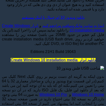
آخرین نسخه را دانلود می نمایید.سعی کنید همیشه از آخرین نسخه
استفاده کنید و به هیچ عنوان از دی وی دی هایی که در بازار وجود
دارد و یا قدیمی شده اند،استفاده نکنید.
دانلود ویندوز 10 اورجینال با لینک مستقیم
ایتدا به سایت مایکروسافت مراجعه کنید
و
ابزار Create Windows
10 installation media
را دانلود نمایید.سپس آن را اجرا کنید.(این یک
فایل کم حجم در حدود 20MB می باشد) صفحه زیر را مشاهده
خواهید کرد.بر روی create installation media (USB flash drive,
DVD, or ISO file) for another PC کلیک کنید.
Editions 21H1 Build 19043
دانلود ابزار Create Windows 10 installation media
بدون اینکه به گزینه ای دست بزنیم بر روی کلیک Next کلیک می
کنیم.(در این قسمت نوع ویندوز و زیان و ساختار معماری 32 یا 64
بیتی را تعیین می کنیم.نکته ای که باید به آن توجه کنید این می باشد
که بعد از دانلود این فایل، یک فایل ISO دارید که در آن دو نسخه
Windows 10 Home
و
Windows 10 Pro
به صورت 64 بیتی وجود
دارد.اگر به نسخه 32 بیتی احتیاج دارید در همین صفحه نسخه 32
بیتی را انتخاب کنید.اما پیشنهاد می کنیم از نسخه 64 بیتی استفاده