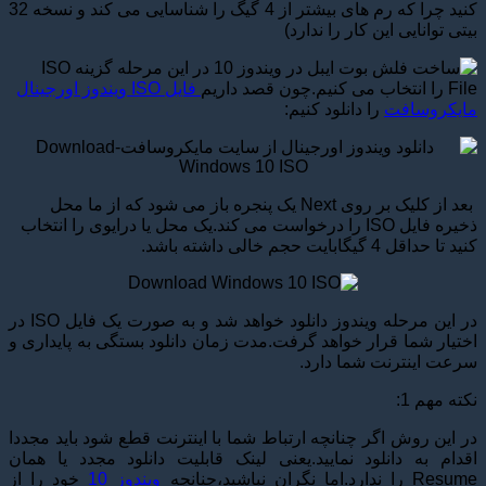
کنید چرا که رم های بیشتر از 4 گیگ را شناسایی می کند و نسخه 32
بیتی توانایی این کار را ندارد)
در این مرحله گزینه ISO
File را انتخاب می کنیم.چون قصد داریم
فایل ISO ویندوز اورجینال
مایکروسافت
را دانلود کنیم:
بعد از کلیک بر روی Next یک پنجره باز می شود که از ما محل
ذخیره فایل ISO را درخواست می کند.یک محل یا درایوی را انتخاب
کنید تا حداقل 4 گیگابایت حجم خالی داشته باشد.
در این مرحله ویندوز دانلود خواهد شد و به صورت یک فایل ISO در
اختیار شما قرار خواهد گرفت.مدت زمان دانلود بستگی به پایداری و
سرعت اینترنت شما دارد.
نکته مهم 1:
در این روش اگر چنانچه ارتباط شما با اینترنت قطع شود باید مجددا
اقدام به دانلود نمایید.یعنی لینک قابلیت دانلود مجدد یا همان
Resume را ندارد.اما نگران نباشید،چنانچه
ویندوز 10
خود را از